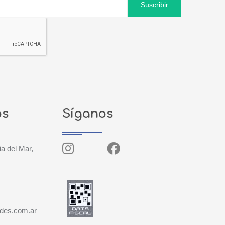
Suscribir
os
Síganos
ia del Mar,
ades.com.ar