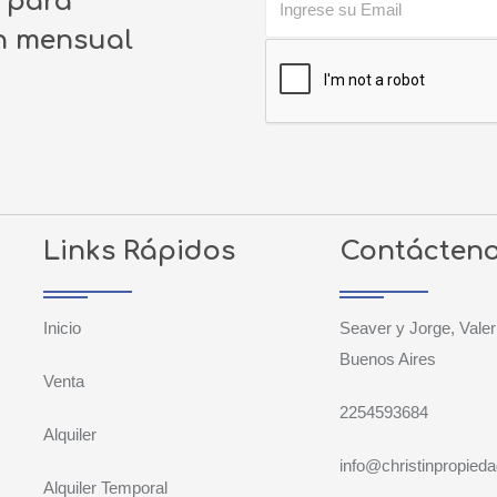
o para
ín mensual
Links Rápidos
Contácten
Inicio
Seaver y Jorge, Valer
Buenos Aires
Venta
2254593684
Alquiler
info@christinpropied
Alquiler Temporal