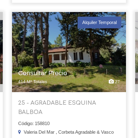
Alquiler Temporal
Consultar Precio
414 M² Totales
27
25 - AGRADABLE ESQUINA
BALBOA
Código: 158810
Valeria Del Mar , Corbeta Agradable & Vasco