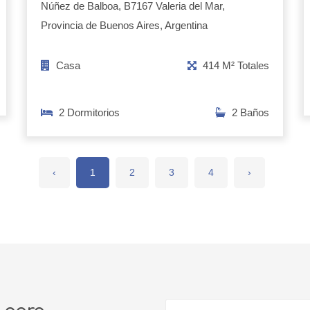
Núñez de Balboa, B7167 Valeria del Mar,
Provincia de Buenos Aires, Argentina
Casa
414 M² Totales
2 Dormitorios
2 Baños
‹
1
2
3
4
›