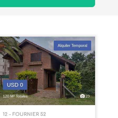
Alquiler Temporal
USD 0
120 M² Totales
23
12 - FOURNIER 52