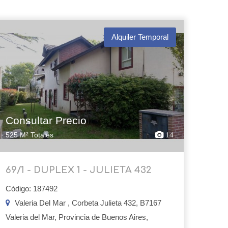
Alquiler Temporal
Consultar Precio
525 M² Totales
14
69/1 - DUPLEX 1 - JULIETA 432
Código: 187492
Valeria Del Mar , Corbeta Julieta 432, B7167
Valeria del Mar, Provincia de Buenos Aires,