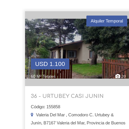
Alquiler Temporal
USD 1.100
60 M² Totales
20
36 - URTUBEY CASI JUNIN
Código: 155858
Valeria Del Mar , Comodoro C. Urtubey &
Junín, B7167 Valeria del Mar, Provincia de Buenos